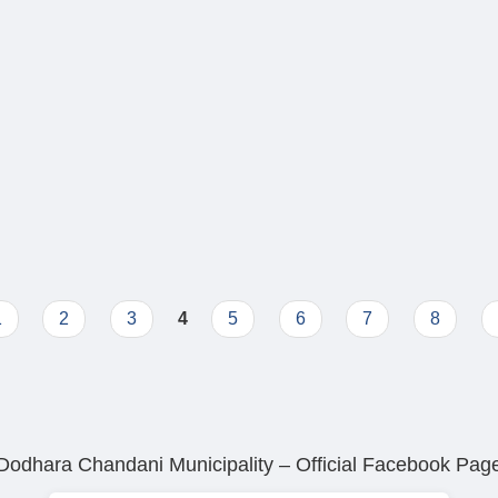
ाई तथा स्वच्छता(Wash Plan) योजना २०२२
वरण
1
2
3
4
5
6
7
8
Dodhara Chandani Municipality – Official Facebook Pag