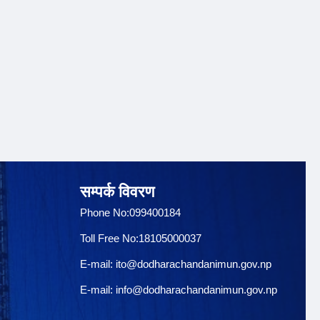
सम्पर्क विवरण
Phone No:099400184
Toll Free No:18105000037
E-mail:
ito@dodharachandanimun.gov.np
E-mail:
info@dodharachandanimun.gov.np