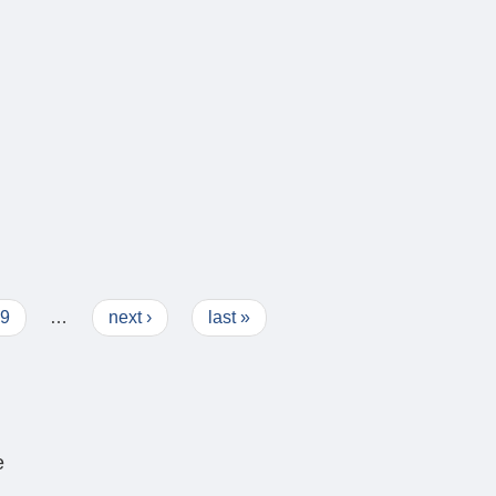
9
…
next ›
last »
e