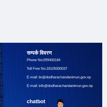
सम्पर्क विवरण
Phone No:099400184
Toll Free No:18105000037
E-mail:
ito@dodharachandanimun.gov.np
E-mail:
info@dodharachandanimun.gov.np
chatbot