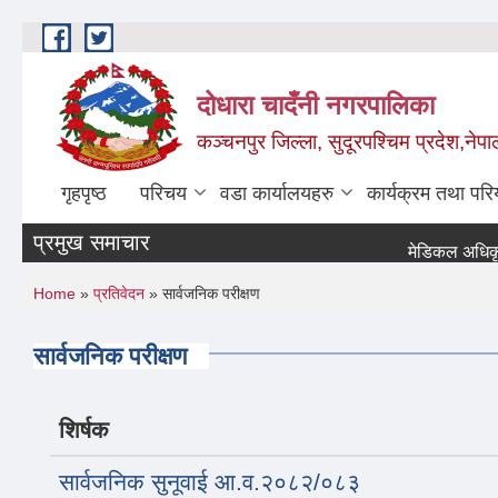
Skip to main content
दोधारा चादँनी नगरपालिका
कञ्चनपुर जिल्ला, सुदूरपश्चिम प्रदेश,नेपा
गृहपृष्ठ
परिचय
वडा कार्यालयहरु
कार्यक्रम तथा पर
प्रमुख समाचार
मेडिकल अधिकृत करा
You are here
Home
»
प्रतिवेदन
» सार्वजनिक परीक्षण
सार्वजनिक परीक्षण
शिर्षक
सार्वजनिक सुनूवाई आ.व.२०८२/०८३