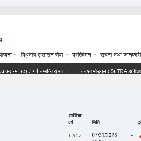
ल
ियोजना
विधुतीय शुसासन सेवा
प्रतिवेदन
सूचना तथा जानकारी
रमा पदपूर्ति गर्ने सम्बन्धि सूचना ।
राजश्व मोड्युल ( SuTRA software) ब
आर्थिक
वर्ष
मिति
द
८२/८३
07/31/2026 -