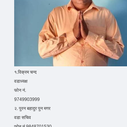
१.विक्रम चन्द
वडाध्यक्ष
फोन नं.
9749903999
२. पुरन बहादुर पुन मगर
वडा सचिव
फोन नं.9848701530