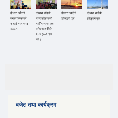
दोधारा चाँदनी
दोधारा चाँदनी
दोधारा चादँनी
दोधारा चादँनी
नगरपालिकाको
नगरपालिकाको
झोलुङ्गे पुल
झोलुङ्गे पुल
१२ओं नगर सभा
नवौँ नगर सभाका
२०८१
तस्विरहरु मिति
२०७९/०९/२७
गते।
बजेट तथा कार्यक्रम