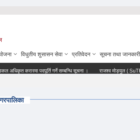
ल
ियोजना
विधुतीय शुसासन सेवा
प्रतिवेदन
सूचना तथा जानकारी
अधिकृत करारमा पदपूर्ति गर्ने सम्बन्धि सूचना ।
राजश्व मोड्युल ( SuTRA so
नगरपालिका