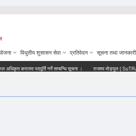
ल
ियोजना
विधुतीय शुसासन सेवा
प्रतिवेदन
सूचना तथा जानकारी
िकृत करारमा पदपूर्ति गर्ने सम्बन्धि सूचना ।
राजश्व मोड्युल ( SuTRA sof